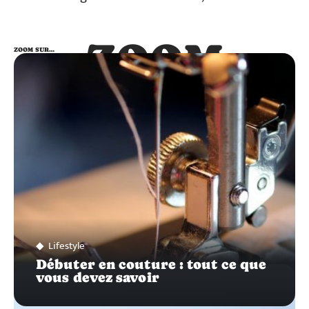
ZOOM
ZOOM SUR…
SUR…
Lifestyle
Débuter en couture : tout ce que
vous devez savoir