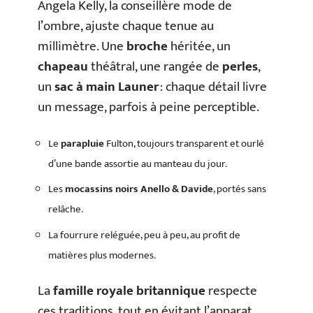
Angela Kelly, la conseillère mode de
l’ombre, ajuste chaque tenue au
millimètre. Une
broche
héritée, un
chapeau
théâtral, une rangée de
perles
,
un
sac à main Launer
: chaque détail livre
un message, parfois à peine perceptible.
Le
parapluie
Fulton, toujours transparent et ourlé
d’une bande assortie au manteau du jour.
Les
mocassins noirs Anello & Davide
, portés sans
relâche.
La fourrure reléguée, peu à peu, au profit de
matières plus modernes.
La
famille royale britannique
respecte
ces traditions, tout en évitant l’apparat