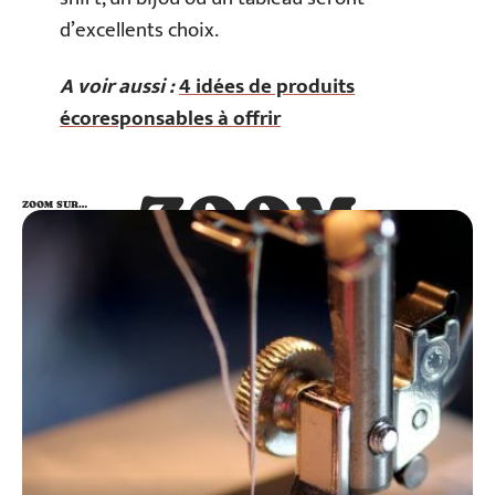
d’excellents choix.
A voir aussi :
4 idées de produits
écoresponsables à offrir
ZOOM
ZOOM SUR…
SUR…