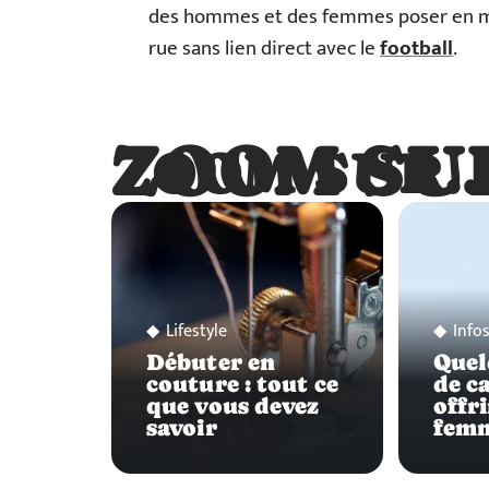
des hommes et des femmes poser en mai
rue sans lien direct avec le
football
.
ZOOM SU
ZOOM SUR
Lifestyle
Info
Débuter en
Quel
couture : tout ce
de c
que vous devez
offri
savoir
fem