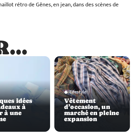
llot rétro de Gênes, en jean, dans des scènes de
R…
…
s
Lifestyle
ques idées
Vêtement
adeaux à
d’occasion, un
r à une
marché en pleine
me
expansion