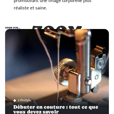
promouvant une image corporelle plus
réaliste et saine.
ZOOM
ZOOM SUR…
SUR…
Lifestyle
Débuter en couture : tout ce que
vous devez savoir