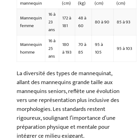
mannequin
(cm)
(kg)
(cm)
(cm)
16 à
Mannequin
172 à
48 à
23
80 à 90
85 à 93
femme
181
60
ans
16 à
Mannequin
180
70 à
95 à
25
95 à 103
homme
à 193
85
105
ans
La diversité des types de mannequinat,
allant des mannequins grande taille aux
mannequins seniors, reflète une évolution
vers une représentation plus inclusive des
morphologies. Les standards restent
rigoureux, soulignant l’importance d’une
préparation physique et mentale pour
intégrer ce milieu exigeant.