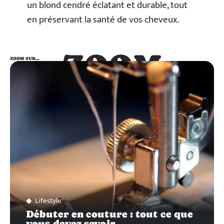
un blond cendré éclatant et durable, tout
en préservant la santé de vos cheveux.
ZOOM
ZOOM SUR…
SUR…
Lifestyle
Débuter en couture : tout ce que
vous devez savoir