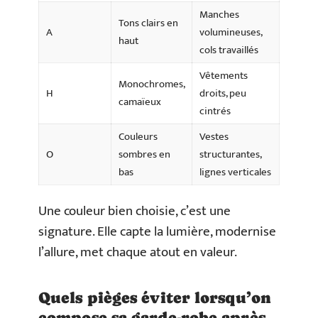
Manches
Tons clairs en
A
volumineuses,
haut
cols travaillés
Vêtements
Monochromes,
H
droits, peu
camaïeux
cintrés
Couleurs
Vestes
O
sombres en
structurantes,
bas
lignes verticales
Une couleur bien choisie, c’est une
signature. Elle capte la lumière, modernise
l’allure, met chaque atout en valeur.
Quels pièges éviter lorsqu’on
compose sa garde-robe après