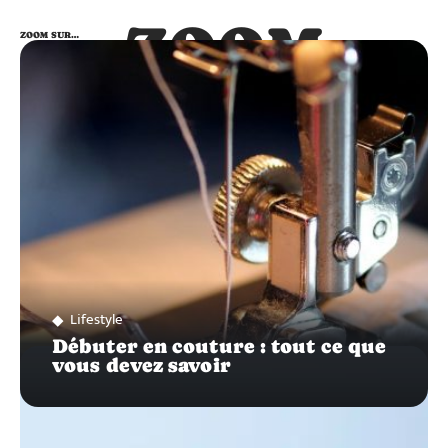
ZOOM
ZOOM SUR…
SUR…
Lifestyle
Débuter en couture : tout ce que
vous devez savoir