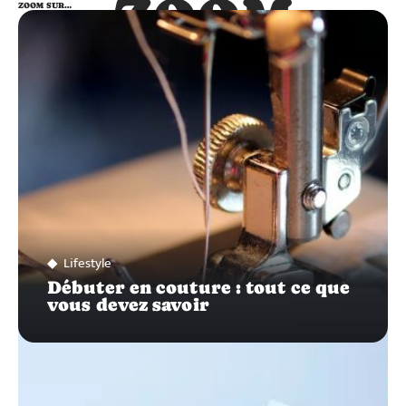
ZOOM
ZOOM SUR…
SUR…
Lifestyle
Débuter en couture : tout ce que
vous devez savoir