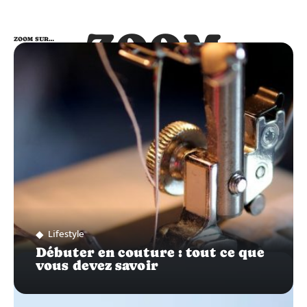
ZOOM
ZOOM SUR…
SUR…
Lifestyle
Débuter en couture : tout ce que
vous devez savoir