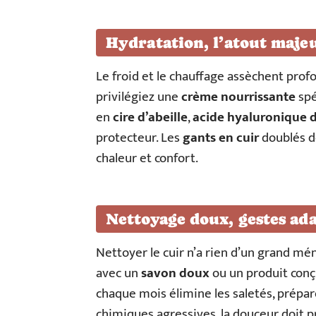
Hydratation, l’atout majeu
Le froid et le chauffage assèchent profo
privilégiez une
crème nourrissante
spé
en
cire d’abeille
,
acide hyaluronique d
protecteur. Les
gants en cuir
doublés de
chaleur et confort.
Nettoyage doux, gestes ad
Nettoyer le cuir n’a rien d’un grand ména
avec un
savon doux
ou un produit conç
chaque mois élimine les saletés, prépare 
chimiques agressives, la douceur doit p