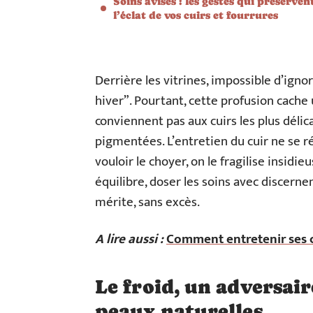
Soins avisés : les gestes qui préserven
l’éclat de vos cuirs et fourrures
Derrière les vitrines, impossible d’igno
hiver”. Pourtant, cette profusion cache 
conviennent pas aux cuirs les plus délic
pigmentées. L’entretien du cuir ne se r
vouloir le choyer, on le fragilise insidie
équilibre, doser les soins avec discerne
mérite, sans excès.
A lire aussi :
Comment entretenir ses c
Le froid, un adversaire
peaux naturelles