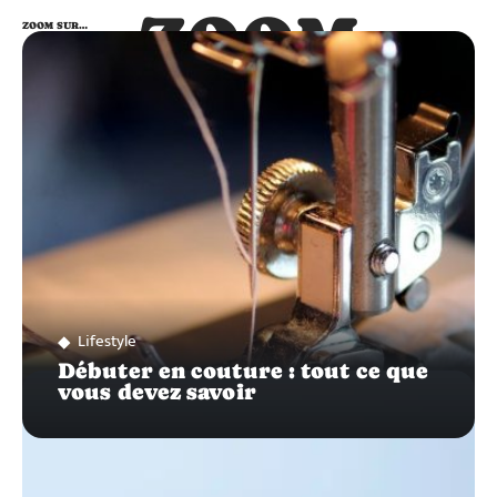
ZOOM
ZOOM SUR…
SUR…
Lifestyle
Débuter en couture : tout ce que
vous devez savoir