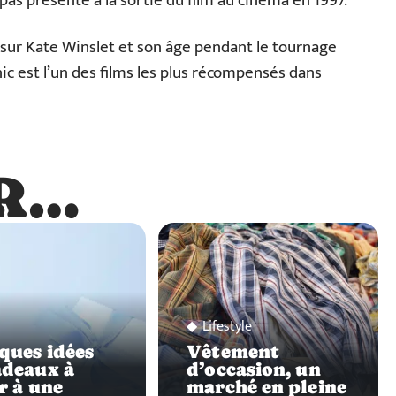
as présente à la sortie du film au cinéma en 1997.
 sur Kate Winslet et son âge pendant le tournage
nic est l’un des films les plus récompensés dans
R…
…
s
Lifestyle
ques idées
Vêtement
adeaux à
d’occasion, un
r à une
marché en pleine