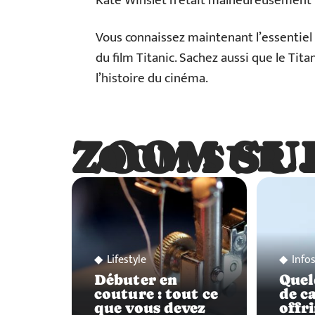
Kate Winslet n’était malheureusement p
Vous connaissez maintenant l’essentiel
du film Titanic. Sachez aussi que le Tita
l’histoire du cinéma.
ZOOM SU
ZOOM SUR
Lifestyle
Info
Débuter en
Quel
couture : tout ce
de c
que vous devez
offri