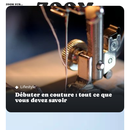
ZOOM
ZOOM SUR…
SUR…
Lifestyle
Débuter en couture : tout ce que
vous devez savoir