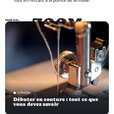
tout en restant à la pointe de la mode.
ZOOM
ZOOM SUR…
SUR…
Lifestyle
Débuter en couture : tout ce que
vous devez savoir