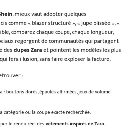
Shein
, mieux vaut adopter quelques
is comme « blazer structuré », « jupe plissée », «
crible, comparez chaque coupe, chaque longueur,
sociaux regorgent de communautés qui partagent
té des
dupes Zara
et pointent les modèles les plus
ui fera illusion, sans faire exploser la facture.
etrouver :
Zara : boutons dorés, épaules affirmées, jeux de volume
r la catégorie ou la coupe exacte recherchée.
iper le rendu réel des
vêtements inspirés de Zara
.