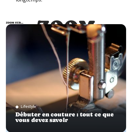
ZOOM
ZOOM SUR…
SUR…
Lifestyle
Débuter en couture : tout ce que
vous devez savoir