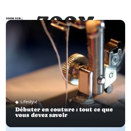
ZOOM
ZOOM SUR…
SUR…
Lifestyle
Débuter en couture : tout ce que
vous devez savoir