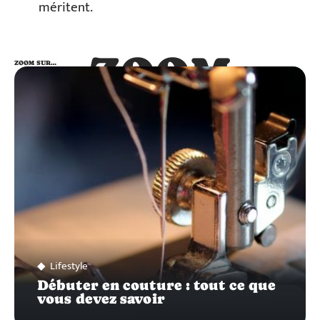
méritent.
ZOOM
ZOOM SUR…
SUR…
Lifestyle
Débuter en couture : tout ce que
vous devez savoir