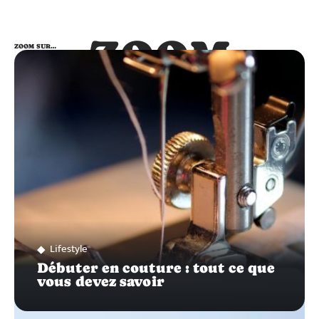
ZOOM
ZOOM SUR…
SUR…
Lifestyle
Débuter en couture : tout ce que
vous devez savoir